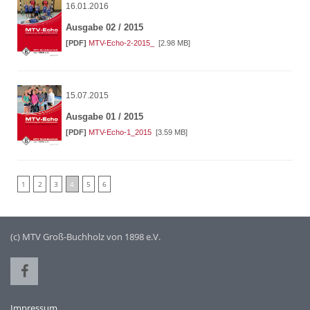
16.01.2016
Ausgabe 02 / 2015
[PDF]
MTV-Echo-2-2015_
[2.98 MB]
15.07.2015
Ausgabe 01 / 2015
[PDF]
MTV-Echo-1_2015
[3.59 MB]
1
2
3
4
5
6
(c) MTV Groß-Buchholz von 1898 e.V.
Impressum